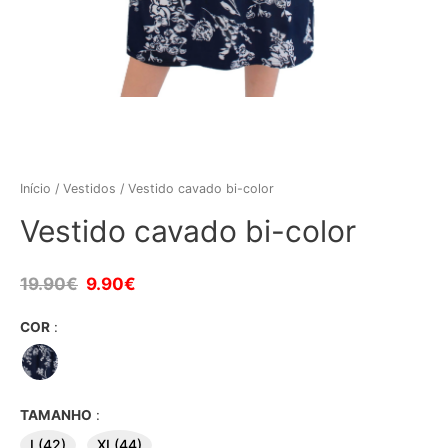
Início
/
Vestidos
/ Vestido cavado bi-color
Vestido cavado bi-color
19.90
€
9.90
€
COR
:
TAMANHO
:
L(42)
XL(44)