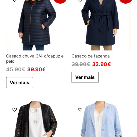
Casaco chuva 3/4 c/capuz e
Casaco de fazenda
pelo
39.90
€
32.90
€
45.90
€
39.90
€
Ver mais
Ver mais