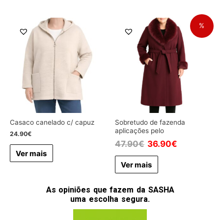
%
Casaco canelado c/ capuz
Sobretudo de fazenda
aplicações pelo
24.90
€
47.90
€
36.90
€
Ver mais
Ver mais
As opiniões que fazem da SASHA
uma escolha segura.