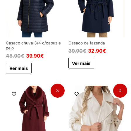
Casaco chuva 3/4 c/capuz e
Casaco de fazenda
pelo
39.90
€
32.90
€
45.90
€
39.90
€
Ver mais
Ver mais
%
%