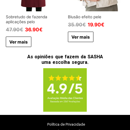
Sobretudo de fazenda
Blusão efeito pele
aplicações pelo
35.90
€
19.90
€
47.90
€
36.90
€
Ver mais
Ver mais
As opiniões que fazem da SASHA
uma escolha segura.
Política de Privacidade