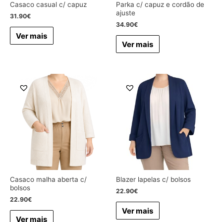
Casaco casual c/ capuz
Parka c/ capuz e cordão de
ajuste
31.90
€
34.90
€
Ver mais
Ver mais
Casaco malha aberta c/
Blazer lapelas c/ bolsos
bolsos
22.90
€
22.90
€
Ver mais
Ver mais