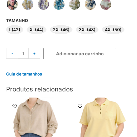
TAMANHO
:
L(42)
XL(44)
2XL(46)
3XL(48)
4XL(50)
-
+
Adicionar ao carrinho
Guia de tamanhos
Produtos relacionados