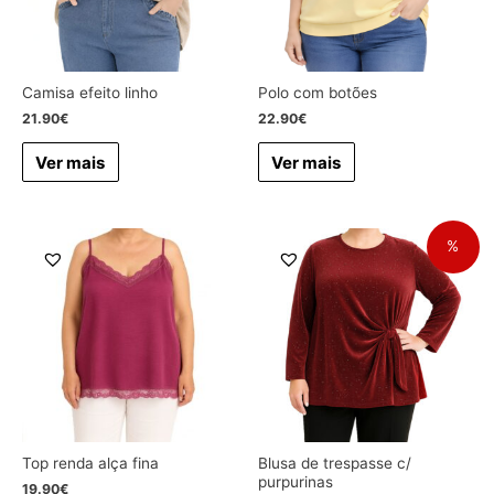
Camisa efeito linho
Polo com botões
21.90
€
22.90
€
Ver mais
Ver mais
%
Top renda alça fina
Blusa de trespasse c/
purpurinas
19.90
€