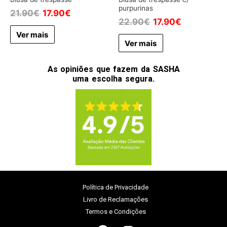
purpurinas
21.90
€
17.90
€
22.90
€
17.90
€
Ver mais
Ver mais
As opiniões que fazem da SASHA
uma escolha segura.
Política de Privacidade
Livro de Reclamações
Termos e Condições