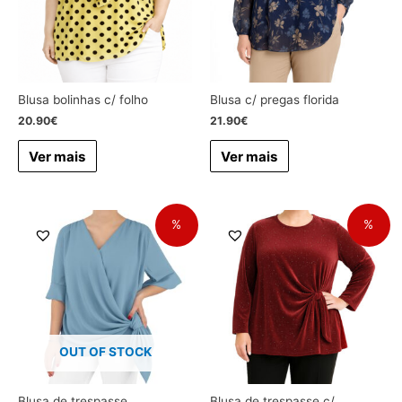
Blusa bolinhas c/ folho
Blusa c/ pregas florida
20.90
€
21.90
€
Ver mais
Ver mais
%
%
OUT OF STOCK
Blusa de trespasse
Blusa de trespasse c/