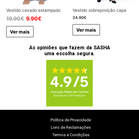
Vestido cavado estampado
Vestido sobreposição capa
24.90
€
19.90
€
9.90
€
Ver mais
Ver mais
As opiniões que fazem da SASHA
uma escolha segura.
Política de Privacidade
Livro de Reclamações
Termos e Condições