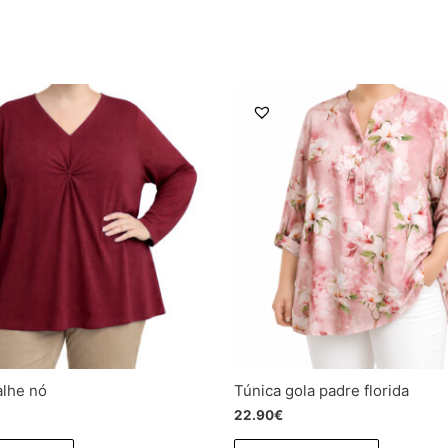
alhe nó
Túnica gola padre florida
22.90
€