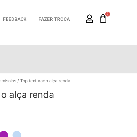
0
FEEDBACK
FAZER TROCA
14 DIAS P
amisolas
/ Top texturado alça renda
do alça renda