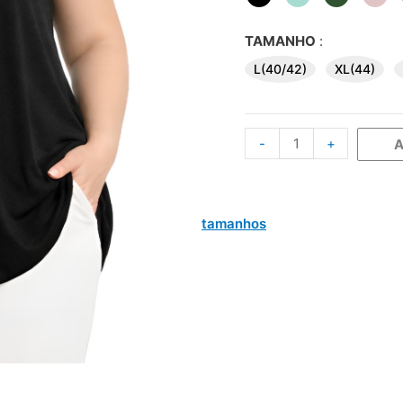
TAMANHO
:
L(40/42)
XL(44)
-
+
A
tamanhos