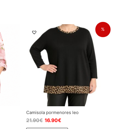
%
Camisola pormenores leo
21.90
€
16.90
€