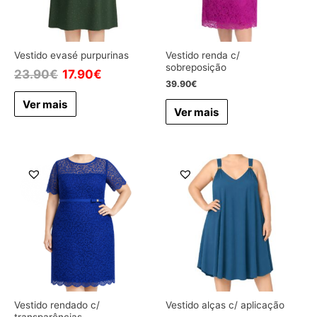
Vestido evasé purpurinas
Vestido renda c/
sobreposição
23.90
€
17.90
€
39.90
€
Ver mais
Ver mais
Vestido rendado c/
Vestido alças c/ aplicação