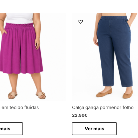
em tecido fluídas
Calça ganga pormenor folho
22.90
€
 mais
Ver mais