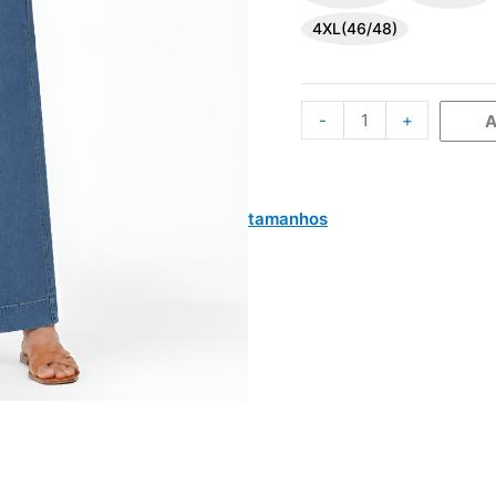
4XL(46/48)
-
+
A
tamanhos