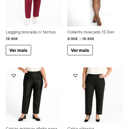
Legging brocada c/ fechos
Collants moscado 15 Den
19.90
€
9.90
€
–
16.90
€
Ver mais
Ver mais
Calças mágicas efeito napa
Calça clássica