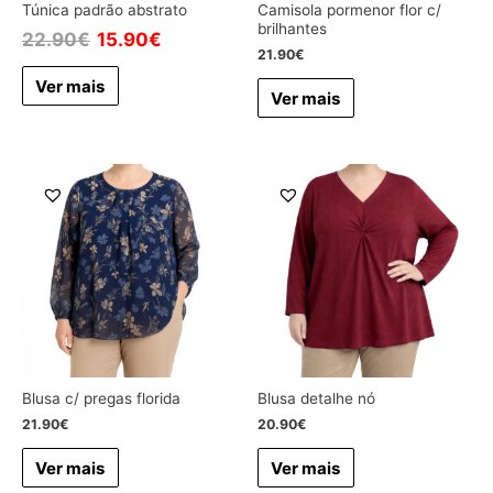
Túnica padrão abstrato
Camisola pormenor flor c/
brilhantes
22.90
€
15.90
€
21.90
€
Ver mais
Ver mais
Blusa c/ pregas florida
Blusa detalhe nó
21.90
€
20.90
€
Ver mais
Ver mais