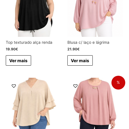
Top texturado alça renda
Blusa c/ laço e lágrima
19.90
€
21.90
€
Ver mais
Ver mais
%